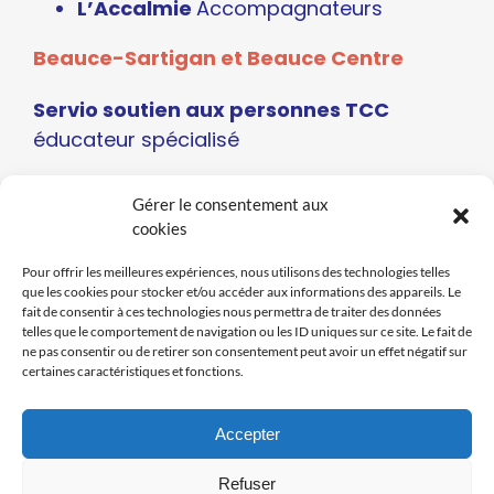
L’Accalmie
Accompagnateurs
Beauce-Sartigan et Beauce Centre
Servio soutien aux personnes TCC
éducateur spécialisé
Les Etchemins
Gérer le consentement aux
cookies
La Maison du Tournant
Intervenante
de nuit DI-TSA-DP
Pour offrir les meilleures expériences, nous utilisons des technologies telles
que les cookies pour stocker et/ou accéder aux informations des appareils. Le
fait de consentir à ces technologies nous permettra de traiter des données
Montmagny L’Islet
telles que le comportement de navigation ou les ID uniques sur ce site. Le fait de
ne pas consentir ou de retirer son consentement peut avoir un effet négatif sur
L’Arc en ciel RPPH
Intervenante de
certaines caractéristiques et fonctions.
nuit, Intervenante en soutien
communautaire, agente de soutien et
Accepter
communications
Refuser
L’Accalmie
Accompagnateurs